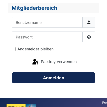
Mitgliederbereich
Benutzername
Passwort
Passwort 
Angemeldet bleiben
Passkey verwenden
Anmelden
Po