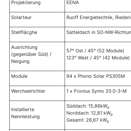
Projektierung
EENA
Solarteur
Ruoff Energietechnik, Rieder
Stellfläcghe
Satteldach in SO-NW-Richtu
Ausrichtung
57° Ost / 45° (52 Module)
(gegenüber Süd) /
123° West / 45° (42 Module)
Neigung
Module
94 x Phono Solar PS305M
Werchselrichter
1 x Fronius Symo 20.0-3-M
Süddach: 15,86kW
p
Installierte
Norddach: 12,81 kW
p
Nennleistung
Gesamt: 28,67 kW
p