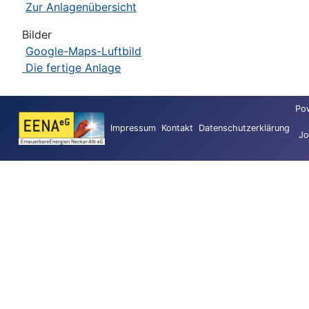
Zur Anlagenübersicht
Bilder
Google-Maps-Luftbild
Die fertige Anlage
Po
Impressum
Kontakt
Datenschutzerklärung
Jo