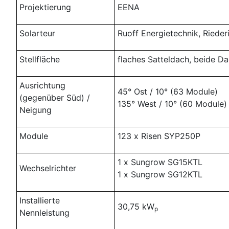
Projektierung
EENA
Solarteur
Ruoff Energietechnik, Rieder
Stellfläche
flaches Satteldach, beide Da
Ausrichtung
45° Ost / 10° (63 Module)
(gegenüber Süd) /
135° West / 10° (60 Module)
Neigung
Module
123 x Risen SYP250P
1 x Sungrow SG15KTL
Wechselrichter
1 x Sungrow SG12KTL
Installierte
30,75 kW
p
Nennleistung